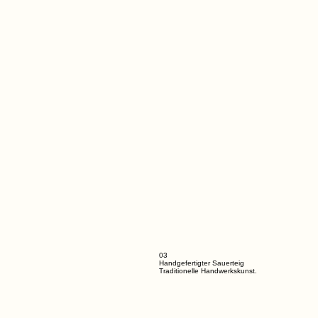
03
Handgefertigter Sauerteig
Traditionelle Handwerkskunst.