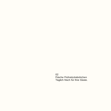
02
Frische Frühstücksbrötchen
Täglich frisch für Ihre Gäste.