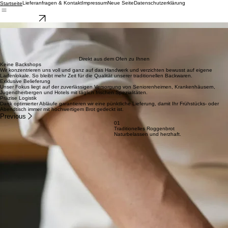
Lieferanfragen & Kontakt
Impressum
Neue Seite
Datenschutzerklärung
Startseite
Lieferanfrage
Traditionelles Backwerk für soziale Einrichtungen und weiterer Wiederverkäufer
Handwerkskunst seit Generationen
Wir bewahren die Tradition des echten Backens. Unsere Brote entstehen aus hochwertigen,
regionalen Zutaten und erhalten die Zeit, die sie für ihren vollen Geschmack benötigen. Als
spezialisierter Lieferbetrieb versorgen wir Altenheime, Krankenhäuser und Hotels täglich mit
frischen Backwaren höchster Güte – direkt aus unserer Backstube in Ihre Einrichtung.
Direkt aus dem Ofen zu Ihnen
Keine Backshops
Wir konzentrieren uns voll und ganz auf das Handwerk und verzichten bewusst auf eigene
Ladenlokale. So bleibt mehr Zeit für die Qualität unserer traditionellen Backwaren.
Exklusive Belieferung
Unser Fokus liegt auf der zuverlässigen Versorgung von Seniorenheimen, Krankenhäusern,
Jugendherbergen und Hotels mit täglich frischen Spezialitäten.
Präzise Logistik
Dank optimierter Abläufe garantieren wir eine pünktliche Lieferung, damit Ihr Frühstücks- oder
Abendtisch immer mit hochwertigem Brot gedeckt ist.
Previous
01
Traditionelles Roggenbrot
Naturbelassen und herzhaft.