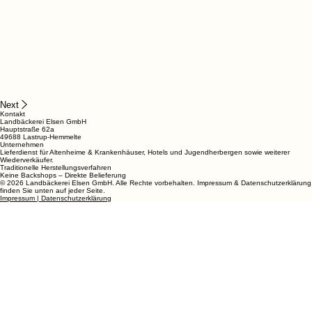
Next
Kontakt
Landbäckerei Elsen GmbH
Hauptstraße 62a
49688 Lastrup-Hemmelte
Unternehmen
Lieferdienst für Altenheime & Krankenhäuser, Hotels und Jugendherbergen sowie weiterer
Wiederverkäufer.
Traditionelle Herstellungsverfahren
Keine Backshops – Direkte Belieferung
© 2026 Landbäckerei Elsen GmbH. Alle Rechte vorbehalten. Impressum & Datenschutzerklärung
finden Sie unten auf jeder Seite.
Impressum | Datenschutzerklärung